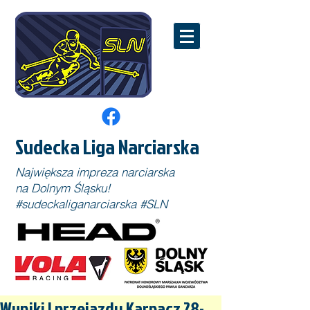
Sudecka Liga Narciarska
Największa impreza narciarska
na Dolnym Śląsku!
#sudeckaliganarciarska #SLN
Wyniki I przejazdu Karpacz 28-