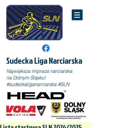
Sudecka Liga Narciarska
Największa impreza narciarska
na Dolnym Śląsku!
#sudeckaliganarciarska #SLN
Lista startowa SLN 2024/2025