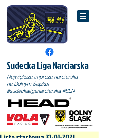
Sudecka Liga Narciarska
Największa impreza narciarska
na Dolnym Śląsku!
#sudeckaliganarciarska #SLN
Lista startowa 31-01-2021