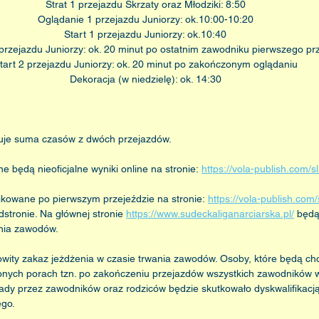
Strat 1 przejazdu Skrzaty oraz Młodziki: 8:50
Oglądanie 1 przejazdu Juniorzy: ok.10:00-10:20
Start 1 przejazdu Juniorzy: ok.10:40
przejazdu Juniorzy: ok. 20 minut po ostatnim zawodniku pierwszego pr
tart 2 przejazdu Juniorzy: ok. 20 minut po zakończonym oglądaniu
Dekoracja (w niedzielę): ok. 14:30
duje suma czasów z dwóch przejazdów.
będą nieoficjalne wyniki online na stronie: 
https://vola-publish.com/sl
likowane po pierwszym przejeździe na stronie: 
https://vola-publish.com/
stronie. Na głównej stronie 
https://www.sudeckaliganarciarska.pl/
 będą
dnia zawodów.
owity zakaz jeżdżenia w czasie trwania zawodów. Osoby, które będą chc
nych porach tzn. po zakończeniu przejazdów wszystkich zawodników w 
sady przez zawodników oraz rodziców będzie skutkowało dyskwalifikacj
ego.