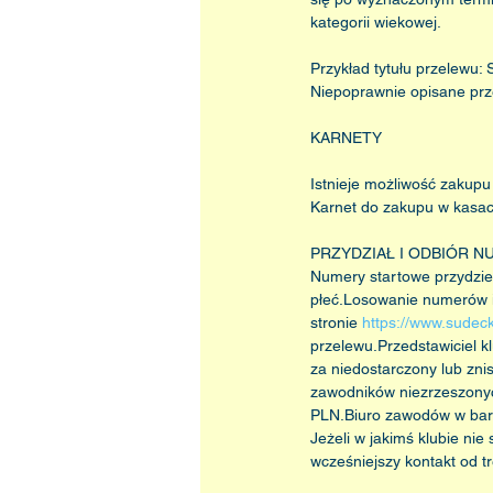
kategorii wiekowej.
Przykład tytułu przelewu
Niepoprawnie opisane pr
KARNETY
Istnieje możliwość zakup
Karnet do zakupu w kasac
PRZYDZIAŁ I ODBIÓR 
Numery startowe przydzie
płeć.Losowanie numerów i 
stronie 
https://www.sudeck
przelewu.Przedstawiciel 
za niedostarczony lub zn
zawodników niezrzeszonyc
PLN.Biuro zawodów w barz
Jeżeli w jakimś klubie ni
wcześniejszy kontakt od tr