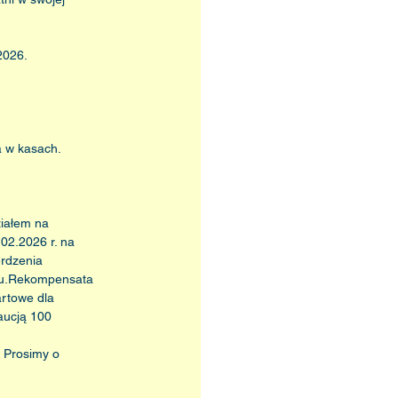
2026.
a w kasach.
iałem na 
02.2026 r. na 
rdzenia 
ubu.Rekompensata 
rtowe dla 
aucją 100 
. Prosimy o 