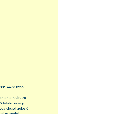
0001 4472 8355
entanta klubu za 
 tytule proszę 
ą chcieli zgłosić 
ni w swojej 