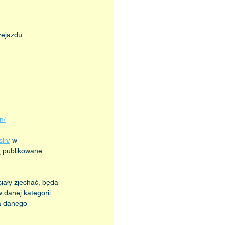
zejazdu
n/
sln/
 w 
 publikowane 
iały zjechać, będą 
danej kategorii. 
ą danego 