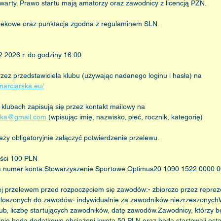
warty. Prawo startu mają amatorzy oraz zawodnicy z licencją PZN.
iekowe oraz punktacja zgodna z regulaminem SLN.
2.2026 r. do godziny 16:00
zez przedstawiciela klubu (używając nadanego loginu i hasła) na 
anarciarska.eu/
klubach zapisują się przez kontakt mailowy na 
rska@gmail.com
 (wpisując imię, nazwisko, płeć, rocznik, kategorię)
eży obligatoryjnie załączyć potwierdzenie przelewu.
ści 100 PLN
 na numer konta:Stowarzyszenie Sportowe Optimus20 1090 1522 0000 
ej przelewem przed rozpoczęciem się zawodów:- zbiorczo przez reprez
łoszonych do zawodów- indywidualnie za zawodników niezrzeszonychW
, liczbę startujących zawodników, datę zawodów.Zawodnicy, którzy będ
nie będą dodatkowo obciążeni kwotą 50 PLN oraz będą startowali ostat