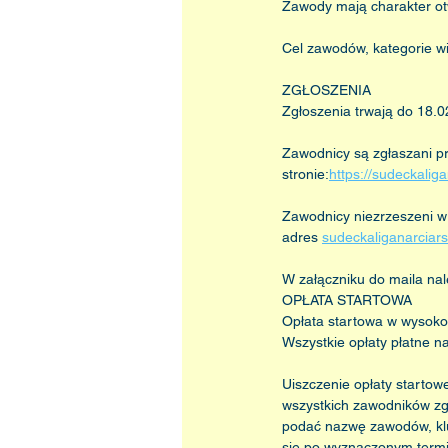
Zawody mają charakter ot
Cel zawodów, kategorie w
ZGŁOSZENIA
Zgłoszenia trwają do 18.0
Zawodnicy są zgłaszani pr
stronie:
https://sudeckalig
Zawodnicy niezrzeszeni w 
adres 
sudeckaliganarcia
W załączniku do maila nal
OPŁATA STARTOWA
Opłata startowa w wysoko
Wszystkie opłaty płatne
Uiszczenie opłaty startow
wszystkich zawodników zg
podać nazwę zawodów, klub
się po wyznaczonym termi