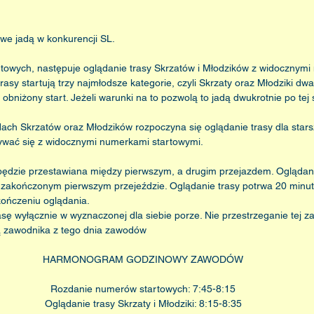
we jadą w konkurencji SL.
towych, następuje oglądanie trasy Skrzatów i Młodzików z widocznymi
rasy startują trzy najmłodsze kategorie, czyli Skrzaty oraz Młodziki dwa
y obniżony start. Jeżeli warunki na to pozwolą to jadą dwukrotnie po tej 
ch Skrzatów oraz Młodzików rozpoczyna się oglądanie trasy dla starsz
ywać się z widocznymi numerkami startowymi.
 będzie przestawiana między pierwszym, a drugim przejazdem. Oglądani
 zakończonym pierwszym przejeździe. Oglądanie trasy potrwa 20 minut.
kończeniu oglądania.
sę wyłącznie w wyznaczonej dla siebie porze. Nie przestrzeganie tej z
ją zawodnika z tego dnia zawodów
HARMONOGRAM GODZINOWY ZAWODÓW
Rozdanie numerów startowych: 7:45-8:15
Oglądanie trasy Skrzaty i Młodziki: 8:15-8:35