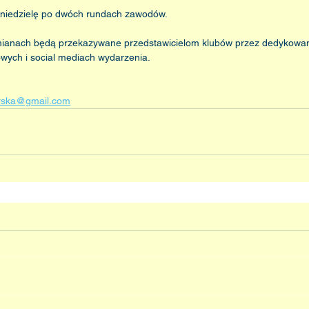
 niedzielę po dwóch rundach zawodów.
zmianach będą przekazywane przedstawicielom klubów przez dedykowa
owych i social mediach wydarzenia.
arska@gmail.com