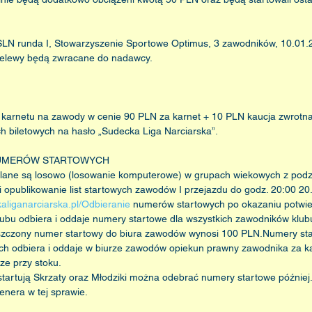
: SLN runda I, Stowarzyszenie Sportowe Optimus, 3 zawodników, 10.01.
zelewy będą zwracane do nadawcy.
u karnetu na zawody w cenie 90 PLN za karnet + 10 PLN kaucja zwrotn
h biletowych na hasło „Sudecka Liga Narciarska”.
NUMERÓW STARTOWYCH
lane są losowo (losowanie komputerowe) w grupach wiekowych z podz
opublikowanie list startowych zawodów I przejazdu do godz. 20:00 20.
aliganarciarska.pl/Odbieranie
 numerów startowych po okazaniu potwie
klubu odbiera i oddaje numery startowe dla wszystkich zawodników kl
iszczony numer startowy do biura zawodów wynosi 100 PLN.Numery sta
h odbiera i oddaje w biurze zawodów opiekun prawny zawodnika za k
e przy stoku.
e startują Skrzaty oraz Młodziki można odebrać numery startowe później
enera w tej sprawie.