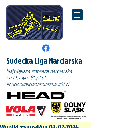
Sudecka Liga Narciarska
Największa impreza narciarska
na Dolnym Śląsku!
#sudeckaliganarciarska #SLN
Wyniki zawodów 03-02-2024