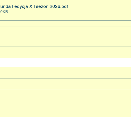
runda I edycja XII sezon 2026
.pdf
30KB