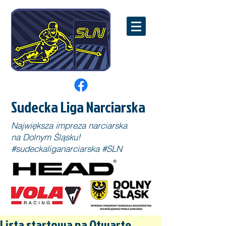
Sudecka Liga Narciarska
Największa impreza narciarska
na Dolnym Śląsku!
#sudeckaliganarciarska #SLN
Lista startowa na Otwarte