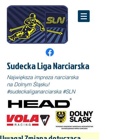
Sudecka Liga Narciarska
Największa impreza narciarska
na Dolnym Śląsku!
#sudeckaliganarciarska #SLN
Uwaga! Zmiana dotycząca